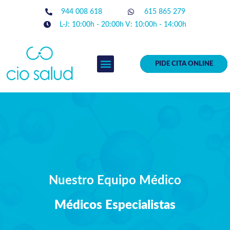
944 008 618
615 865 279
L-J: 10:00h - 20:00h V: 10:00h - 14:00h
PIDE CITA ONLINE
EQUIPO MÉDICO
Nuestro Equipo Médico
Médicos Especialistas