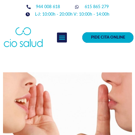
944 008 618
615 865 279
L-J: 10:00h - 20:00h V: 10:00h - 14:00h
PIDE CITA ONLINE
EQUIPO MÉDICO