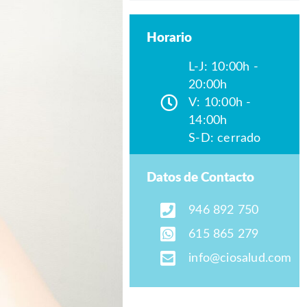
Horario
L-J: 10:00h -
20:00h
V: 10:00h -
14:00h
S-D: cerrado
Datos de Contacto
946 892 750
615 865 279
info@ciosalud.com