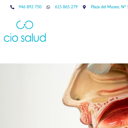
946 892 750
615 865 279
Plaza del Museo, Nº 