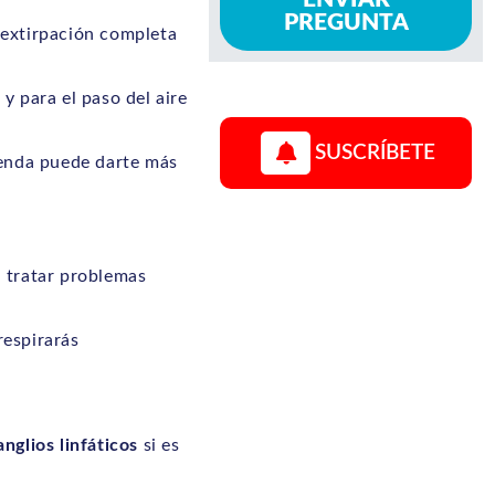
PREGUNTA
extirpación completa
 y para el paso del aire
SUSCRÍBETE
ienda puede darte más
Vid
a tratar problemas
Play
1
/0
video
respirarás
anglios linfáticos
si es