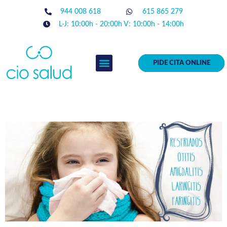
944 008 618
615 865 279
L-J: 10:00h - 20:00h V: 10:00h - 14:00h
PIDE CITA ONLINE
EQUIPO MÉDICO