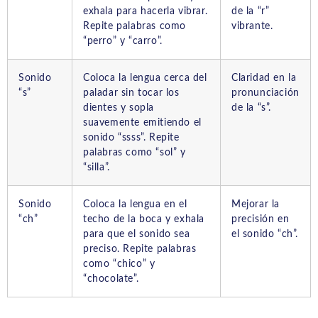
exhala para hacerla vibrar.
de la “r”
Repite palabras como
vibrante.
“perro” y “carro”.
Sonido
Coloca la lengua cerca del
Claridad en la
“s”
paladar sin tocar los
pronunciación
dientes y sopla
de la “s”.
suavemente emitiendo el
sonido “ssss”. Repite
palabras como “sol” y
“silla”.
Sonido
Coloca la lengua en el
Mejorar la
“ch”
techo de la boca y exhala
precisión en
para que el sonido sea
el sonido “ch”.
preciso. Repite palabras
como “chico” y
“chocolate”.