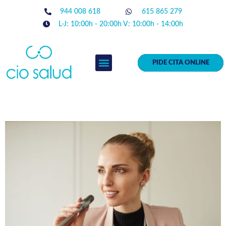
944 008 618
615 865 279
L-J: 10:00h - 20:00h V: 10:00h - 14:00h
PIDE CITA ONLINE
EQUIPO MÉDICO