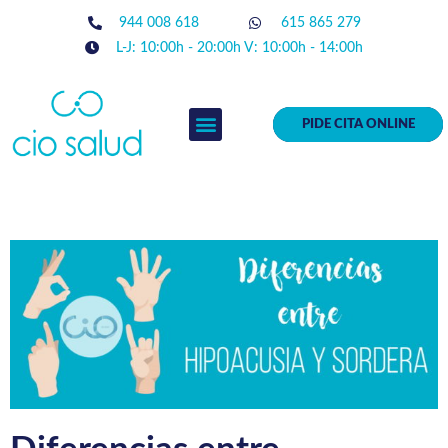
944 008 618
615 865 279
L-J: 10:00h - 20:00h V: 10:00h - 14:00h
PIDE CITA ONLINE
EQUIPO MÉDICO