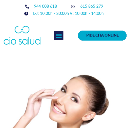
944 008 618
615 865 279
L-J: 10:00h - 20:00h V: 10:00h - 14:00h
PIDE CITA ONLINE
EQUIPO MÉDICO