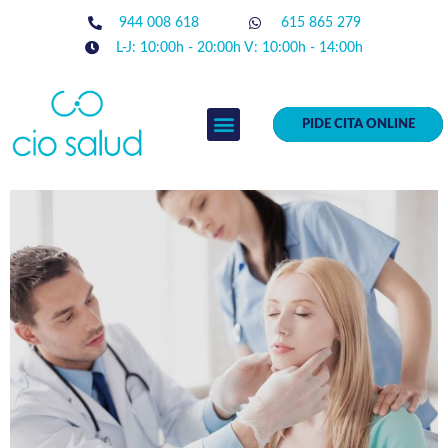
944 008 618
615 865 279
L-J: 10:00h - 20:00h V: 10:00h - 14:00h
PIDE CITA ONLINE
EQUIPO MÉDICO