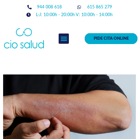
944 008 618
615 865 279
L-J: 10:00h - 20:00h V: 10:00h - 14:00h
PIDE CITA ONLINE
EQUIPO MÉDICO