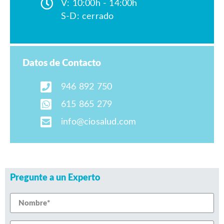
V: 10:00h - 14:00h
S-D: cerrado
Datos de Contacto
946 892 750
615 865 279
info@ciosalud.com
Pregunte a un Experto