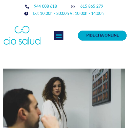
944 008 618
615 865 279
L-J: 10:00h - 20:00h V: 10:00h - 14:00h
PIDE CITA ONLINE
EQUIPO MÉDICO