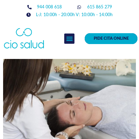
944 008 618
615 865 279
L-J: 10:00h - 20:00h V: 10:00h - 14:00h
PIDE CITA ONLINE
EQUIPO MÉDICO